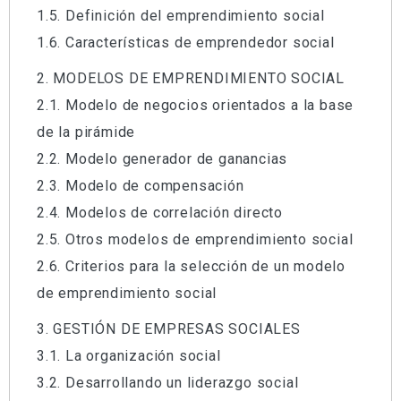
de formación online de este curso.
1.5. Definición del emprendimiento social
1.6. Características de emprendedor social
Este curso online incluye:
2. MODELOS DE EMPRENDIMIENTO SOCIAL
Manual de apoyo de la plataforma
2.1. Modelo de negocios orientados a la base
Diversos materiales interactivos
de la pirámide
Audiovisuales
2.2. Modelo generador de ganancias
Textos con el contenido del curso
2.3. Modelo de compensación
Evaluaciones para que puedas medir el nivel
2.4. Modelos de correlación directo
de conocimientos adquirido
2.5. Otros modelos de emprendimiento social
Tutor online
2.6. Criterios para la selección de un modelo
Diploma acreditativo
de emprendimiento social
3. GESTIÓN DE EMPRESAS SOCIALES
3.1. La organización social
3.2. Desarrollando un liderazgo social